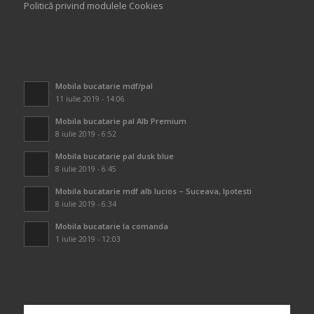
Politică privind modulele Cookies
Mobila bucatarie mdf/pal
11 iulie 2019 - 14:06
Mobila bucatarie pal Alb Premium
8 iulie 2019 - 6:52
Mobila bucatarie pal dusk blue
8 iulie 2019 - 6:45
Mobila bucatarie mdf alb lucios – Suceava, Ipotesti
8 iulie 2019 - 6:34
Mobila bucatarie la comanda
1 iulie 2019 - 12:03