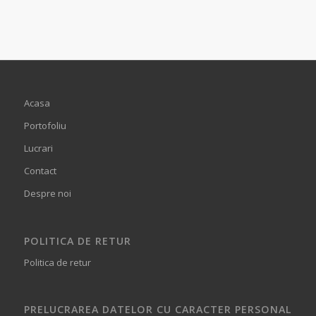
Acasa
Portofoliu
Lucrari
Contact
Despre noi
POLITICA DE RETUR
Politica de retur
PRELUCRAREA DATELOR CU CARACTER PERSONAL