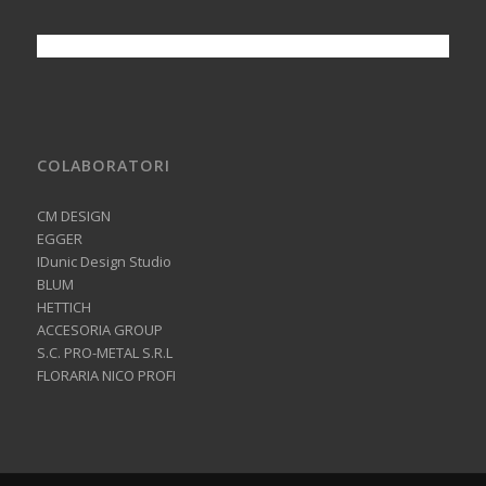
COLABORATORI
CM DESIGN
EGGER
IDunic Design Studio
BLUM
HETTICH
ACCESORIA GROUP
S.C. PRO-METAL S.R.L
FLORARIA NICO PROFI