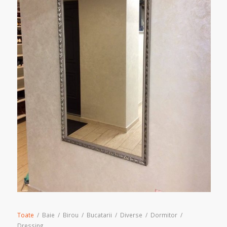
Toate
/
Baie
/
Birou
/
Bucatarii
/
Diverse
/
Dormitor
/
Dressing