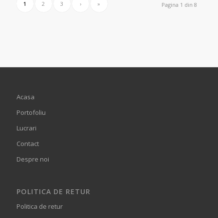
1
2
3
›
»
Pagina 1 din 8
Acasa
Portofoliu
Lucrari
Contact
Despre noi
POLITICA DE RETUR
Politica de retur