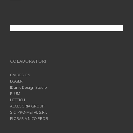
COLABORATORI
CM DESIGN
EGGER
IDunic Design Studio
BLUM
HETTICH
ACCESORIA GROUP
S.C. PRO-METAL S.R.L
FLORARIA NICO PROFI